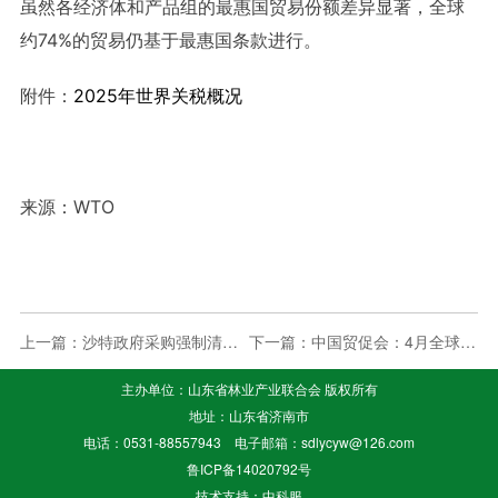
虽然各经济体和产品组的最惠国贸易份额差异显著，全球
约74%的贸易仍基于最惠国条款进行。
附件：
2025年世界关税概况
来源：WTO
上一篇：
沙特政府采购强制清单新增105种本地产品
下一篇：
中国贸促会：4月全球经贸摩擦措施涉及金额...
主办单位：山东省林业产业联合会 版权所有
地址：山东省济南市
电话：0531-88557943 电子邮箱：sdlycyw@126.com
鲁ICP备14020792号
技术支持：
中科服