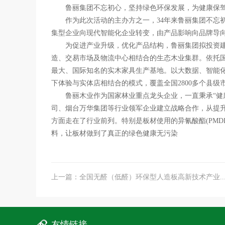
鲁丽集团不忘初心，坚持绿色环保发展，为健康保
作为此次活动的主办方之一，
34
年来鲁丽集团不忘
集型企业向现代智能化企业转变，由产品影响向品牌导
为促进产业升级，优化产品结构，鲁丽集团拟投资
造、交易市场及物流中心相结合的生态木业集群。依托
最大、国际知名的实木家具生产基地。以大数据、智能
下体验与实体店相结合的模式，覆盖全国
2800
多个县级
鲁丽木业作为国家林业重点龙头企业，一直秉承“健康
司、烟台万华集团等行业领军企业建立战略合作，从提
方面走在了行业前列。特别是板材使用的异氰酸酯
(PMDI
料，让板材做到了真正的绿色健康无污染
上一篇：全国无醛（低醛）环保型人造板高新技术产业..
友情链接