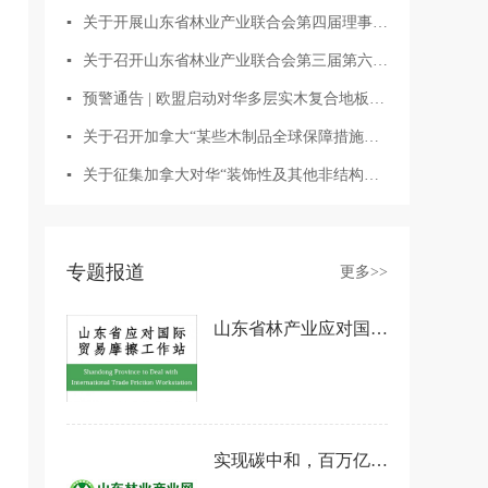
▪
关于开展山东省林业产业联合会第四届理事会负责人人选征集的通知
▪
关于召开山东省林业产业联合会第三届第六次理事会会议的通知
▪
预警通告 | 欧盟启动对华多层实木复合地板反倾销反吸收调查
▪
关于召开加拿大“某些木制品全球保障措施调查”应对协调会的通知
▪
关于征集加拿大对华“装饰性及其他非结构用胶合板”反倾销与反补贴调查应诉意见的通知
专题报道
更多>>
山东省林产业应对国际贸易摩擦工作站：为产业发展保驾护航
实现碳中和，百万亿级海量资金从哪来？