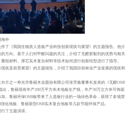
销海外
作了《我国生物质人造板产业科技创新现状与展望》的主题报告。他介
新的方向。基于人们对甲醛问题的关注，介绍了无醛胶黏剂的优势与相关
、重组材料、厚芯实木复合材料等技术如何进行创新转型进行了指导。
现状及前景展望》的主题报告，介绍了我国目前林业产业发展的现状和
办方之一寿光市鲁丽木业股份有限公司张芳焕董事长发表的《无醛
OSB
指出，鲁丽现有年产
200
万平方米木地板生产线，年产
30
万立方米可饰面
添加。鲁丽环保
OSB
板带来了人造板行业的一场绿色革命，获得了多项荣
B
强化地板、鲁丽新型
OSB
实木复合地板等几款节能环保产品。
行了主题演讲。