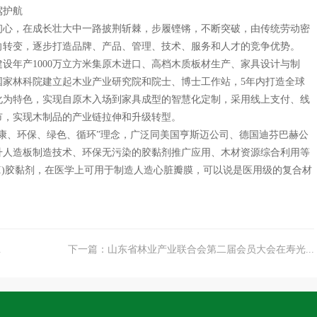
驾护航
初心，在成长壮大中一路披荆斩棘，步履铿锵，不断突破，由传统劳动密
向转变，逐步打造品牌、产品、管理、技术、服务和人才的竞争优势。
建设年产
1000
万立方米集原木进口、高档木质板材生产、家具设计与制
国家林科院建立起木业产业研究院和院士、博士工作站，
5
年内打造全球
化为特色，实现自原木入场到家具成型的智慧化定制，采用线上支付、线
市，实现木制品的产业链拉伸和升级转型。
、环保、绿色、循环”理念，广泛同美国亨斯迈公司、德国迪芬巴赫公
升人造板制造技术、环保无污染的胶黏剂推广应用、木材资源综合利用等
)
胶黏剂，在医学上可用于制造人造心脏瓣膜，可以说是医用级的复合材
.
下一篇：山东省林业产业联合会第二届会员大会在寿光...