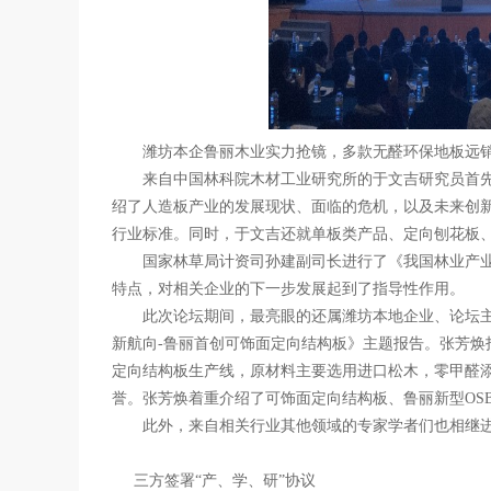
潍坊本企鲁丽木业实力抢镜，多款无醛环保地板远
来自中国林科院木材工业研究所的于文吉研究员首先
绍了人造板产业的发展现状、面临的危机，以及未来创
行业标准。同时，于文吉还就单板类产品、定向刨花板
国家林草局计资司孙建副司长进行了《我国林业产业
特点，对相关企业的下一步发展起到了指导性作用。
此次论坛期间，最亮眼的还属潍坊本地企业、论坛主
新航向
-
鲁丽首创可饰面定向结构板》主题报告。张芳焕
定向结构板生产线，原材料主要选用进口松木，零甲醛
誉。张芳焕着重介绍了可饰面定向结构板、鲁丽新型
OS
此外，来自相关行业其他领域的专家学者们也相继进
三方签署“产、学、研”协议